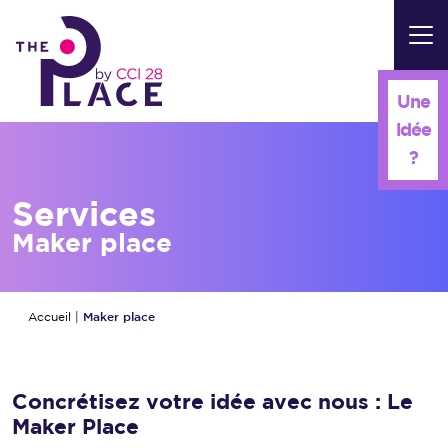
Panneau de gestion des cookies
Une
idée
?
Services
Maker place
Maker place
Accueil
|
Concrétisez votre idée avec nous :
Le
Maker Place