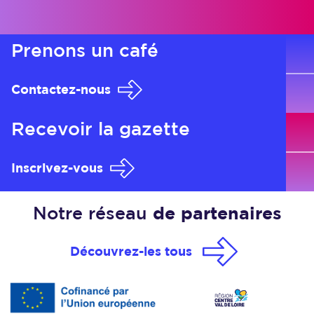
Prenons
un café
Contactez-nous
Recevoir
la gazette
Inscrivez-vous
Notre réseau
de partenaires
Découvrez-les tous