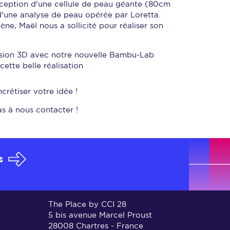
nception d'une cellule de peau géante (80cm
 d'une analyse de peau opérée par Loretta.
scène, Maël nous a sollicité pour réaliser son
ession 3D avec notre nouvelle Bambu-Lab
ette belle réalisation
crétiser votre idée !
as à nous contacter !
s
The Place by CCI 28
5 bis avenue Marcel Proust
28008 Chartres - France