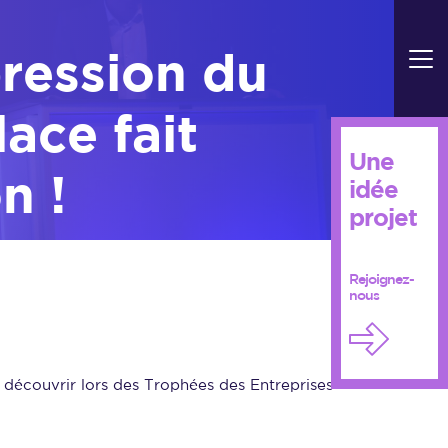
ression du
ace fait
Une
n !
idée
projet
Rejoignez-
nous
découvrir lors des Trophées des Entreprises