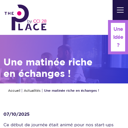
Panneau de gestion des cookies
Une
idée
?
Une matinée riche
en échanges !
Une matinée riche en échanges !
Accueil
|
Actualités
|
07/10/2025
Ce début de journée était animé pour nos start-ups